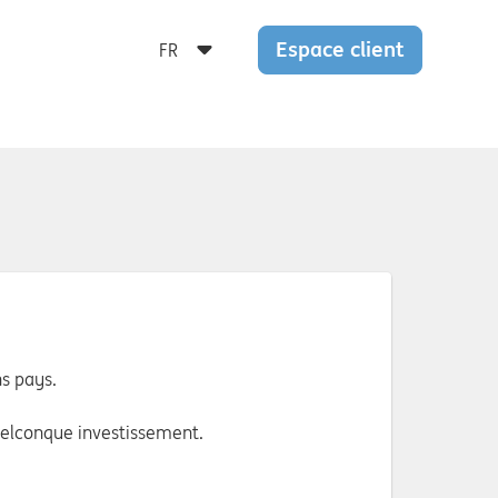
Espace client
ns pays.
uelconque investissement.